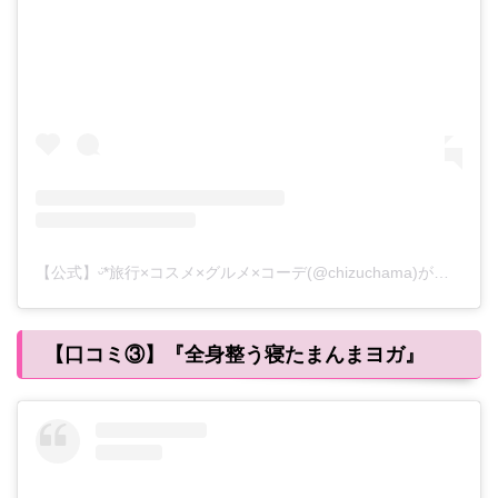
【公式】ᵕ̈*旅行×コスメ×グルメ×コーデ(@chizuchama)がシェアした投稿
【口コミ③】『全身整う寝たまんまヨガ』