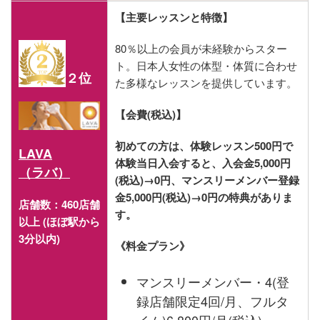
【主要レッスンと特徴】
80％以上の会員が未経験からスター
ト。日本人女性の体型・体質に合わせ
２位
た多様なレッスンを提供しています。
【会費(税込)】
初めての方は、体験レッスン500円で
LAVA
体験当日入会すると、入会金5,000円
（ラバ）
(税込)→0円、マンスリーメンバー登録
金5,000円(税込)→0円の特典がありま
店舗数：460店舗
す。
以上 (ほぼ駅から
3分以内)
《料金プラン》
マンスリーメンバー・4(登
録店舗限定4回/月、フルタ
イム)6,800円/月(税込)～