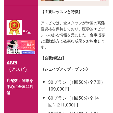
【主要レッスンと特徴】
アスピでは、全スタッフが米国の高難
度資格を保持しており、医学的エビデ
８位
ンスのある情報を元にした、食事指導
と運動処方で確実な成果をお約束しま
す。
【会費(税込)】
ASPI
（アスピ）
《シェイプアップ・プラン》
店舗数：関東を
30プラン（1回50分/全7回）
中心に全国44店
109,000円
舗
60プラン（1回50分/全14
回）211,000円