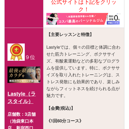
公式サイトは下記をクリッ
ク！
【主要レッスンと特徴】
Lastyleでは、個々の目標と体調に合わ
せた筋力トレーニング、ボクササイ
９位
ズ、有酸素運動などの多彩なプログラ
ムを提供しています。特に、ボクササ
イズを取り入れたトレーニングは、ス
トレス発散にも効果的であり、楽しみ
ながらフィットネスを続けられる点が
Lastyle（ラ
魅力です​​​​。
スタイル）
【会費(税込)】
店舗数：3店舗
《1回60分コース》
（池袋東口本
店、新宿西口