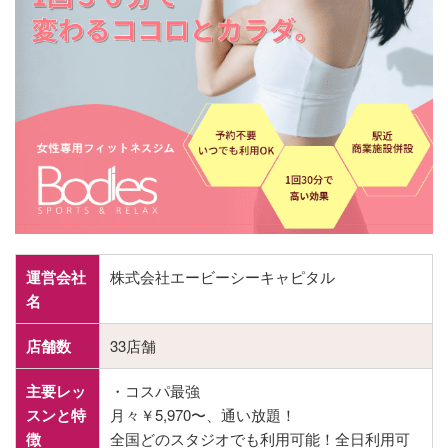
運営会社
株式会社エービーシーキャピタル
名
店舗数
33店舗
主要レッ
・コスパ最強
スンと特
月々￥5,970〜、通い放題！
徴
全国どのスタジオでも利用可能！全日利用可