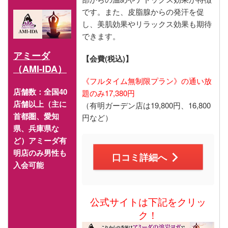
です。また、皮脂腺からの発汗を促
し、美肌効果やリラックス効果も期待
できます​​​​。
アミーダ
【会費(税込)】
（AMI-IDA）
《フルタイム無制限プラン》の通い放
店舗数：全国40
題のみ17,380円
店舗以上（主に
（有明ガーデン店は19,800円、16,800
首都圏、愛知
円など）
県、兵庫県な
ど）アミーダ有
明店のみ男性も
口コミ詳細へ
入会可能
公式サイトは下記をクリッ
ク！