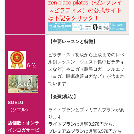
zen place pilates（ゼンプレイ
スピラティス）の公式サイト
は下記をクリック！
【主要レッスンと特徴】
ピラティス（初級から上級までのレベ
ル別レッスン、ウエスト集中ピラティ
６位
スなど）やヨガ（腸整ヨガ、シルエッ
トヨガ、睡眠改善ヨガなど）が含まれ
ています。
【会費(税込)】
SOELU
（ソエル）
ライトプランとプレミアムプランがあ
ります。
店舗数：オンラ
ライトプラン
は月額3,278円から、
インヨガサービ
プレミアムプラン
は月額6,578円から