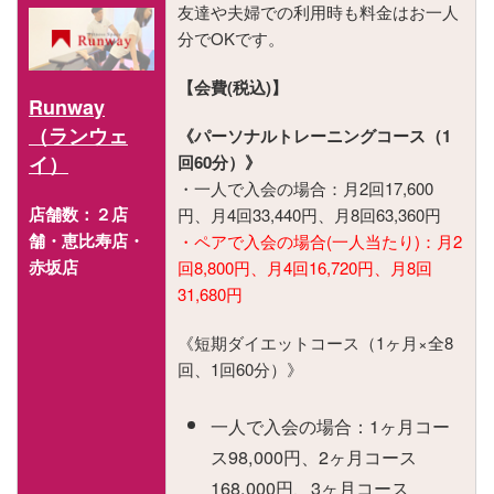
友達や夫婦での利用時も料金はお一人
分でOKです。
【会費(税込)】
Runway
（ランウェ
《パーソナルトレーニングコース（1
イ）
回60分）》
・一人で入会の場合：月2回17,600
店舗数：２店
円、月4回33,440円、月8回63,360円
舗・恵比寿店・
・ペアで入会の場合(一人当たり)：月2
赤坂店
回8,800円、月4回16,720円、月8回
31,680円
《短期ダイエットコース（1ヶ月×全8
回、1回60分）》
一人で入会の場合：1ヶ月コー
ス98,000円、2ヶ月コース
168,000円、3ヶ月コース