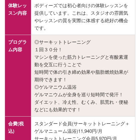
体験レッ
ボディーズでは初心者向けの体験レッスンを
スン内容
提供しています。これは、スタジオの雰囲気
やレッスンの質を実際に体感する絶好の機会
です。
プログラ
◎サーキットトレーニング
ム内容
１回３０分！
マシンを使った筋力トレーニングと有酸素運
動を交互に行うことで
短時間で体の引き締め効果や脂肪燃焼効果が
期待できます！
◎ゲルマニウム温浴
ゲルマニウムが全身を巡り短時間で発汗！
ダイエット、冷え性、むくみ、肌荒れ・便秘
などにも効果的です！
会費(税
スタンダード会員(サーキットトレーニング＋
込)
ゲルマニューム温浴)11,940円/月
サーキットトレーニング会員5,970円/月