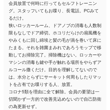
会員放置で何時に行ってもセルフトレーニン
グ。スタッフいてもお喋り、長電話。PCみて
るだけ。
狭いロッカールーム、ドアノブの消毒も人数制
限もなしでドア締切。ホコリだらけの扇風機を
やみくもに回し綿埃と髪の毛が渦を巻いて床に
たまる。それを雑菌まみれであろうモップで移
動してお掃除完了。掃除機はない。ロッカーや
マシンの消毒も鍵や手が触れる場所をやらずア
ルコール撒くだけ。目的を理解してないので
は。水分とらずにサーキット何周もしたりマッ
トを占有でお喋りする人、放置。
コロナ5類を理由に全て解除。会員の要望は一
切聞かず一方的で改善見込めないので自己防衛
の為更新せず。