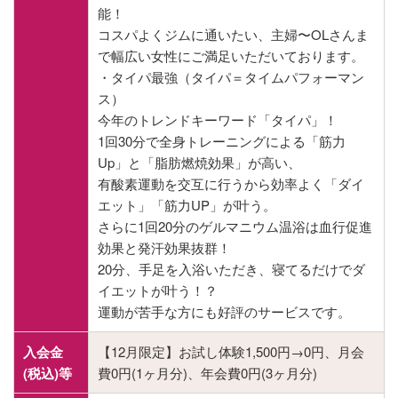
能！
コスパよくジムに通いたい、主婦〜OLさんま
で幅広い女性にご満足いただいております。
・タイパ最強（タイパ＝タイムパフォーマン
ス）
今年のトレンドキーワード「タイパ」！
1回30分で全身トレーニングによる「筋力
Up」と「脂肪燃焼効果」が高い、
有酸素運動を交互に行うから効率よく「ダイ
エット」「筋力UP」が叶う。
さらに1回20分のゲルマニウム温浴は血行促進
効果と発汗効果抜群！
20分、手足を入浴いただき、寝てるだけでダ
イエットが叶う！？
運動が苦手な方にも好評のサービスです。
入会金
【12月限定】お試し体験1,500円→0円、月会
(税込)等
費0円(1ヶ月分)、年会費0円(3ヶ月分)